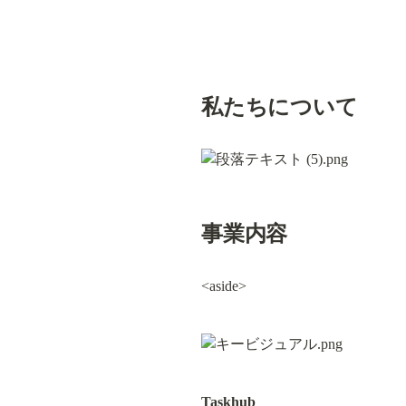
私たちについて
事業内容
<aside>
Taskhub