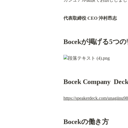
代表取締役 CEO 沖村昂志
Bocekが掲げる5つ
Bocek Company  Dec
https://speakerdeck.com/unagiinu
Bocekの働き方