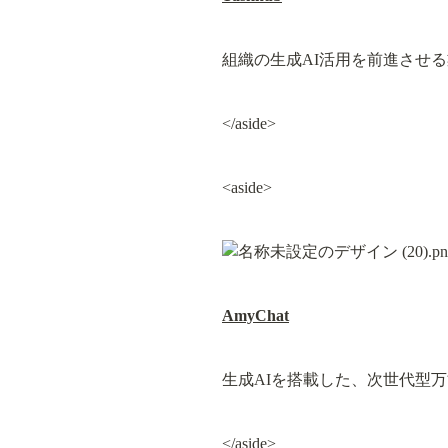
組織の生成AI活用を前進させる業
</aside>
<aside>
AmyChat
生成AIを搭載した、次世代型万
</aside>