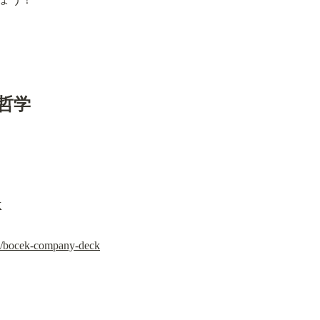
の哲学
k
98/bocek-company-deck