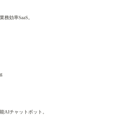
務効率SaaS。
能AIチャットボット。